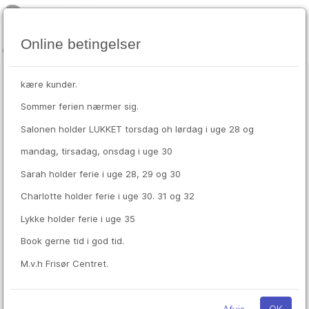
Online betingelser
kære kunder.
aug
Velkommen til Online Booking
Sommer ferien nærmer sig.
8
lør
Salonen holder LUKKET torsdag oh lørdag i uge 28 og
Indtast mobiltelefonnr.
*
mandag, tirsadag, onsdag i uge 30
Sarah holder ferie i uge 28, 29 og 30
Indtast din bookingkode
*
Charlotte holder ferie i uge 30. 31 og 32
Lykke holder ferie i uge 35
Book gerne tid i god tid.
Log ind
M.v.h Frisør Centret.
Opret ny bruger
Glemt din bookingkode?