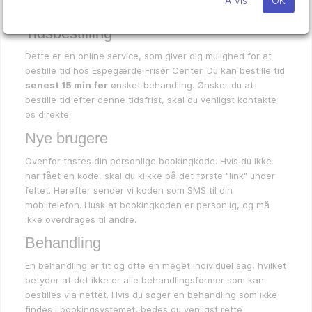
Afvis
OK
Tidsbestilling
Dette er en online service, som giver dig mulighed for at
bestille tid hos Espegærde Frisør Center. Du kan bestille tid
senest 15 min før
ønsket behandling. Ønsker du at
bestille tid efter denne tidsfrist, skal du venligst kontakte
os direkte.
Nye brugere
Ovenfor tastes din personlige bookingkode. Hvis du ikke
har fået en kode, skal du klikke på det første "link" under
feltet. Herefter sender vi koden som SMS til din
mobiltelefon. Husk at bookingkoden er personlig, og må
ikke overdrages til andre.
Behandling
En behandling er tit og ofte en meget individuel sag, hvilket
betyder at det ikke er alle behandlingsformer som kan
bestilles via nettet. Hvis du søger en behandling som ikke
findes i bookingsystemet, bedes du venligst rette